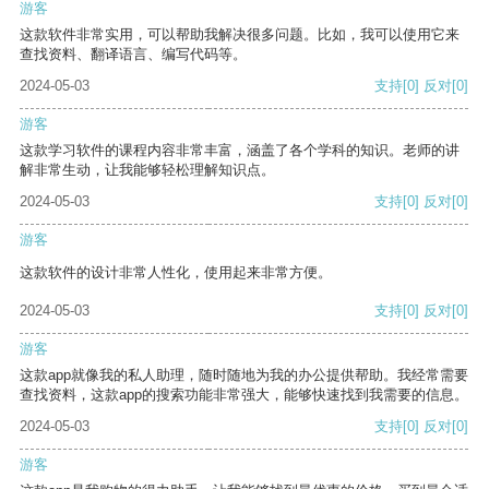
游客
这款软件非常实用，可以帮助我解决很多问题。比如，我可以使用它来
查找资料、翻译语言、编写代码等。
2024-05-03
支持
[0]
反对
[0]
游客
这款学习软件的课程内容非常丰富，涵盖了各个学科的知识。老师的讲
解非常生动，让我能够轻松理解知识点。
2024-05-03
支持
[0]
反对
[0]
游客
这款软件的设计非常人性化，使用起来非常方便。
2024-05-03
支持
[0]
反对
[0]
游客
这款app就像我的私人助理，随时随地为我的办公提供帮助。我经常需要
查找资料，这款app的搜索功能非常强大，能够快速找到我需要的信息。
2024-05-03
支持
[0]
反对
[0]
游客