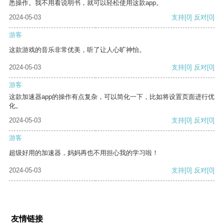
悉操作。我不用看说明书，就可以轻松使用这款app。
2024-05-03
支持
[0]
反对
[0]
游客
这款游戏的音乐非常优美，听了让人心旷神怡。
2024-05-03
支持
[0]
反对
[0]
游客
这款加速器app的操作有点复杂，可以简化一下，比如将设置页面进行优
化。
2024-05-03
支持
[0]
反对
[0]
游客
超级好用的加速器，妈妈再也不用担心我的学习啦！
2024-05-03
支持
[0]
反对
[0]
友情链接